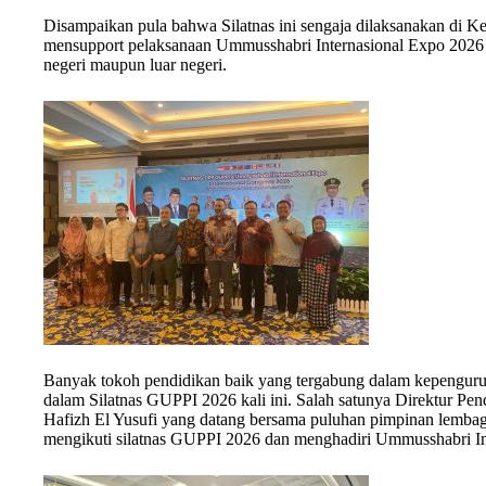
Disampaikan pula bahwa Silatnas ini sengaja dilaksanakan di Ke
mensupport pelaksanaan Ummusshabri Internasional Expo 2026 ya
negeri maupun luar negeri.
Banyak tokoh pendidikan baik yang tergabung dalam kepengu
dalam Silatnas GUPPI 2026 kali ini. Salah satunya Direktur P
Hafizh El Yusufi yang datang bersama puluhan pimpinan lembaga
mengikuti silatnas GUPPI 2026 dan menghadiri Ummusshabri In