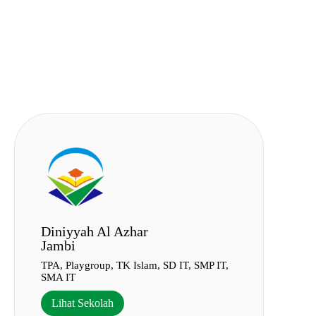
Skip
to
content
Diniyyah Al Azhar
Jambi
TPA, Playgroup, TK Islam, SD IT, SMP IT,
SMA IT
Lihat Sekolah