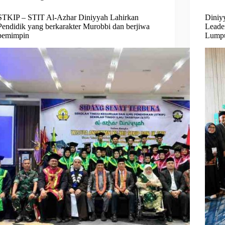
STKIP – STIT Al-Azhar Diniyyah Lahirkan
Diniy
Pendidik yang berkarakter Murobbi dan berjiwa
Leade
pemimpin
Lump