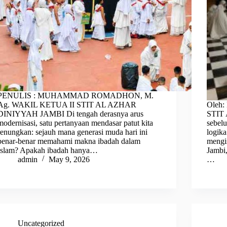
PENULIS : MUHAMMAD ROMADHON, M.
Ag. WAKIL KETUA II STIT AL AZHAR
Oleh: 
DINIYYAH JAMBI Di tengah derasnya arus
STIT 
modernisasi, satu pertanyaan mendasar patut kita
sebelu
renungkan: sejauh mana generasi muda hari ini
logika
benar-benar memahami makna ibadah dalam
mengi
Islam? Apakah ibadah hanya…
Jambi
admin
May 9, 2026
…
Uncategorized