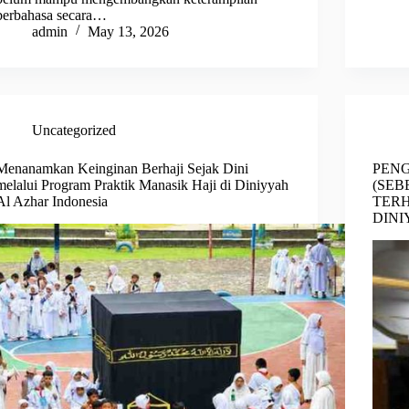
berbahasa secara…
admin
May 13, 2026
Uncategorized
Menanamkan Keinginan Berhaji Sejak Dini
PENG
melalui Program Praktik Manasik Haji di Diniyyah
(SE
Al Azhar Indonesia
TERH
DINI