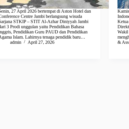
Senin, 27 April 2026 bertempat di Aston Hotel dan
Kamis
Conference Centre Jambi berlangsung wisuda
Indone
Sarjana STKIP – STIT Al-Azhar Diniyyah Jambi
Ketua
dari 3 Prodi unggulan yaitu Pendidikan Bahasa
Direk
inggris, Pendidikan Guru PAUD dan Pendidikan
Wakil
Agama Islam. Lahirnya tenaga pendidik baru…
mengh
admin
April 27, 2026
& Ass