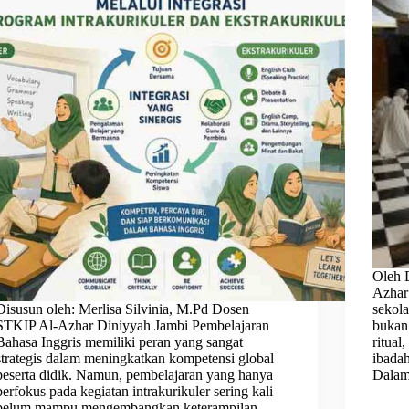
Oleh 
Azhar
Disusun oleh: Merlisa Silvinia, M.Pd Dosen
sekola
STKIP Al-Azhar Diniyyah Jambi Pembelajaran
bukan
Bahasa Inggris memiliki peran yang sangat
ritual
strategis dalam meningkatkan kompetensi global
ibadah
peserta didik. Namun, pembelajaran yang hanya
Dala
berfokus pada kegiatan intrakurikuler sering kali
belum mampu mengembangkan keterampilan