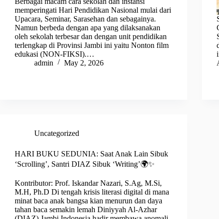
Berbagai macam cara sekolah dan instansi
memperingati Hari Pendidikan Nasional mulai dari
Upacara, Seminar, Sarasehan dan sebagainya.
Namun berbeda dengan apa yang dilaksanakan
oleh sekolah terbesar dan dengan unit pendidikan
terlengkap di Provinsi Jambi ini yaitu Nonton film
edukasi (NON-FIKSI).…
admin
May 2, 2026
Uncategorized
HARI BUKU SEDUNIA: Saat Anak Lain Sibuk
‘Scrolling’, Santri DIAZ Sibuk ‘Writing’🌍✨
Kontributor: Prof. Iskandar Nazari, S.Ag, M.Si,
M.H, Ph.D Di tengah krisis literasi digital di mana
minat baca anak bangsa kian menurun dan daya
tahan baca semakin lemah Diniyyah Al-Azhar
(DIAZ) Jambi Indonesia hadir membawa anomali