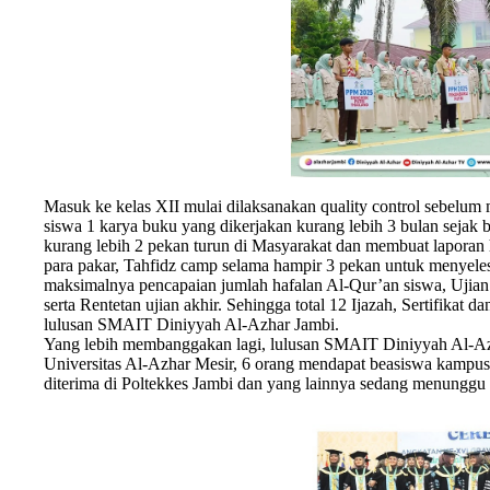
Masuk ke kelas XII mulai dilaksanakan quality control sebelum m
siswa 1 karya buku yang dikerjakan kurang lebih 3 bulan sejak
kurang lebih 2 pekan turun di Masyarakat dan membuat laporan 
para pakar, Tahfidz camp selama hampir 3 pekan untuk menyele
maksimalnya pencapaian jumlah hafalan Al-Qur’an siswa, Ujian k
serta Rentetan ujian akhir. Sehingga total 12 Ijazah, Sertifikat 
lulusan SMAIT Diniyyah Al-Azhar Jambi.
Yang lebih membanggakan lagi, lulusan SMAIT Diniyyah Al-Azha
Universitas Al-Azhar Mesir, 6 orang mendapat beasiswa kampus 
diterima di Poltekkes Jambi dan yang lainnya sedang menungg