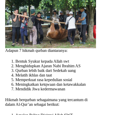
Adapun 7 hikmah qurban diantaranya:
Bentuk Syukur kepada Allah swt
⁠Menghidupkan Ajaran Nabi Ibrahim AS
⁠Qurban lebih baik dari Sedekah uang
⁠Melatih ikhlas dan taat
⁠Memperkuat rasa kepedulian sosial
⁠Meningkatkan ketqwaan dan ketawakkalan
⁠Mendidik Jiwa kedermawanan
Hikmah berqurban sebagaimana yang tercantum di
dalam Al-Qur’an sebagai berikut: