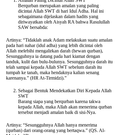
Amalan Paling Dicintai Allah SWT
Berqurban merupakan amalan yang paling
dicintai Allah SWT di hari Idul Adha. Hal ini
sebagaimana dijelaskan dalam hadits yang
diriwayatkan oleh Aisyah RA bahwa Rasulullah
SAW bersabda:
Artinya: “Tidaklah anak Adam melakukan suatu amalan
pada hari nahar (idul adha) yang lebih dicintai oleh
Allah melebihi mengalirkan darah (hewan qurban),
Sesungguhnya ia datang pada hari kiamat dengan
tanduk, kulit dan bulu-bulunya. Sesungguhnya darah itu
telah sampai kepada Allah SWT sebelum darah itu
tumpah ke tanah, maka hendaknya kalian senang
karenanya.” (HR At-Tirmidzi).”
Sebagai Bentuk Mendekatkan Diri Kepada Allah
SWT
Barang siapa yang berqurban karena takwa
kepada Allah, maka Allah akan menerima qurban
tersebut menjadi amalan baik di sisi-Nya.
Artinya: “Sesungguhnya Allah hanya menerima
(qurban) dari orang-orang yang bertaqwa.” (QS. Al-