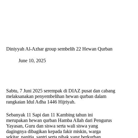
Skip
to
content
Diniyyah Al-Azhar group sembelih 22 Hewan Qurban
June 10, 2025
Sabtu, 7 Juni 2025 serempak di DIAZ pusat dan cabang
melaksanakan penyembelihan hewan qurban dalam
rangkaian Idul Adha 1446 Hijriyah.
Sebanyak 11 Sapi dan 11 Kambing tahun ini
merupakan hewan qurban Hamba Allah dari Pengurus
Yayasan, Guru dan siswa serta wali siswa yang
dagingnya dibagikan kepada fakir miskin, warga
sekitar, panitia, santri serta pihak yang berkurban.