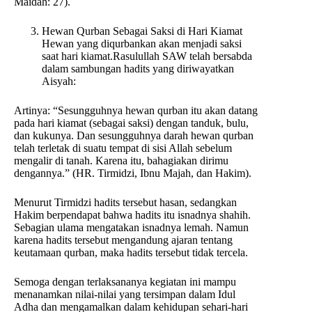
Maidah: 27).
Hewan Qurban Sebagai Saksi di Hari Kiamat
Hewan yang diqurbankan akan menjadi saksi
saat hari kiamat.Rasulullah SAW telah bersabda
dalam sambungan hadits yang diriwayatkan
Aisyah:
Artinya: “Sesungguhnya hewan qurban itu akan datang
pada hari kiamat (sebagai saksi) dengan tanduk, bulu,
dan kukunya. Dan sesungguhnya darah hewan qurban
telah terletak di suatu tempat di sisi Allah sebelum
mengalir di tanah. Karena itu, bahagiakan dirimu
dengannya.” (HR. Tirmidzi, Ibnu Majah, dan Hakim).
Menurut Tirmidzi hadits tersebut hasan, sedangkan
Hakim berpendapat bahwa hadits itu isnadnya shahih.
Sebagian ulama mengatakan isnadnya lemah. Namun
karena hadits tersebut mengandung ajaran tentang
keutamaan qurban, maka hadits tersebut tidak tercela.
Semoga dengan terlaksananya kegiatan ini mampu
menanamkan nilai-nilai yang tersimpan dalam Idul
Adha dan mengamalkan dalam kehidupan sehari-hari